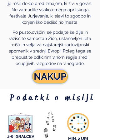
je rešil dekle pred zmajem, ki živi v gorah.
Ne zamudite vsakoletnega aprilskega
festivala Jurjevanje, ki slavi to zgodbo in
konjeniško dediščino mesta.
Po pustolovščini se podajte še dlje in
raziščite samostan Žiče, ustanovljen leta
1160 in velja za najstarejši kartuzijanski
spomenik v srednji Evropi. Poleg tega se
prepustite odličnim vinom regije sredi
osupljivih razgledov na vinograde.
NAKUP
Podatki o misiji
2-6 IGRALCEV
MIN. 2 URI