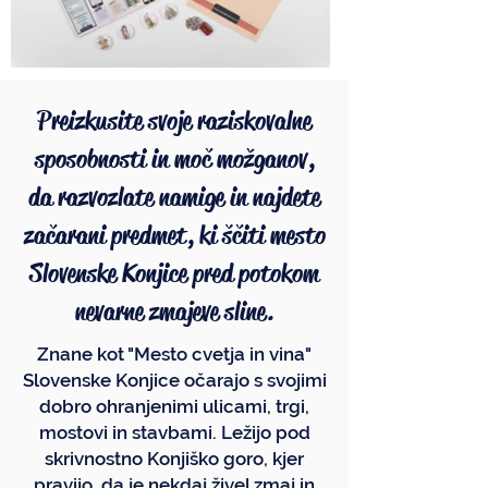
Preizkusite svoje raziskovalne
sposobnosti in moč možganov,
da razvozlate namige in najdete
začarani predmet, ki ščiti mesto
Slovenske Konjice pred potokom
nevarne zmajeve sline.
Znane kot "Mesto cvetja in vina"
Slovenske Konjice očarajo s svojimi
dobro ohranjenimi ulicami, trgi,
mostovi in stavbami. Ležijo pod
skrivnostno Konjiško goro, kjer
pravijo, da je nekdaj živel zmaj in