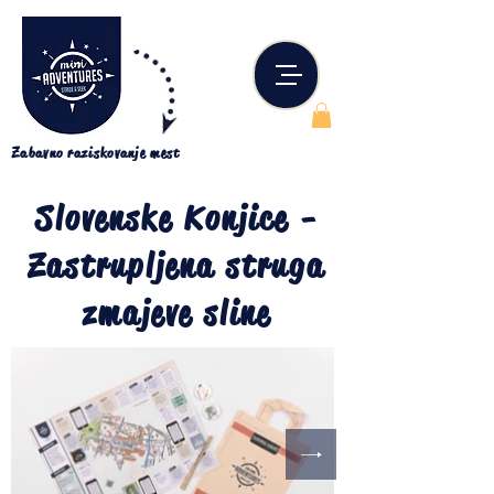
Zabavno raziskovanje mest
Slovenske Konjice -
Zastrupljena struga
zmajeve sline