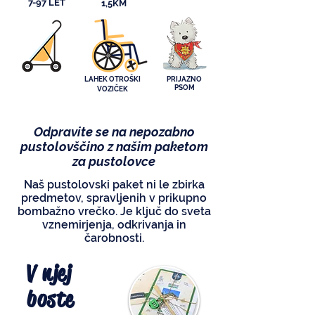
7-97 LET
1,5KM
LAHEK OTROŠKI
PRIJAZNO
PSOM
VOZIČEK
Odpravite se na nepozabno
pustolovščino z našim paketom
za pustolovce
Naš pustolovski paket ni le zbirka
predmetov, spravljenih v prikupno
bombažno vrečko. Je ključ do sveta
vznemirjenja, odkrivanja in
čarobnosti.
V njej
boste