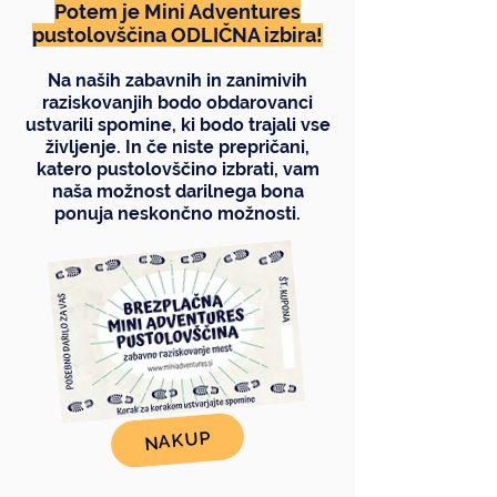
Potem je Mini Adventures
pustolovščina ODLIČNA izbira!
Na naših zabavnih in zanimivih
raziskovanjih bodo obdarovanci
ustvarili spomine, ki bodo trajali vse
življenje. In če niste prepričani,
katero pustolovščino izbrati, vam
naša možnost darilnega bona
ponuja neskončno možnosti.
NAKUP