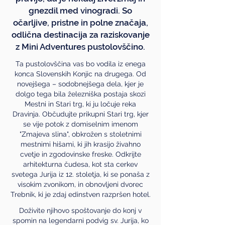
gnezdil med vinogradi. So
očarljive, pristne in polne značaja,
odlična destinacija za raziskovanje
z Mini Adventures pustolovščino.
Ta pustolovščina vas bo vodila iz enega
konca Slovenskih Konjic na drugega. Od
novejšega – sodobnejšega dela, kjer je
dolgo tega bila železniška postaja skozi
Mestni in Stari trg, ki ju ločuje reka
Dravinja. Občudujte prikupni Stari trg, kjer
se vije potok z domiselnim imenom
"Zmajeva slina", obkrožen s stoletnimi
mestnimi hišami, ki jih krasijo živahno
cvetje in zgodovinske freske. Odkrijte
arhitekturna čudesa, kot sta cerkev
svetega Jurija iz 12. stoletja, ki se ponaša z
visokim zvonikom, in obnovljeni dvorec
Trebnik, ki je zdaj edinstven razpršen hotel.
Doživite njihovo spoštovanje do konj v
spomin na legendarni podvig sv. Jurija, ko