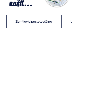
našli...
Zemljevid pustolovščine
Uvodna zgodba