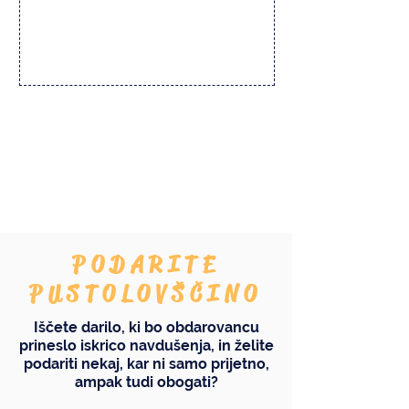
To še ni vse...
PODARITE
PUSTOLOVŠČINO
Iščete darilo, ki bo obdarovancu
prineslo iskrico navdušenja, in želite
podariti nekaj, kar ni samo prijetno,
ampak tudi obogati?