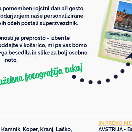
za pomemben rojstni dan ali gesto
 podarjanjem naše personalizirane
vih očeh postali superzvezdnik.
osti je preprosto - izberite
ddajte v košarico, mi pa vas bomo
ega besedila in slike za bolj osebno
noto.
tukaj
aželena fotografija
IN PREKO ME
,
Kamnik
,
Koper
,
Kranj
,
Laško
,
AVSTRIJA -
B