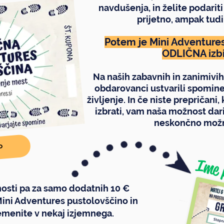
navdušenja, in želite podariti
prijetno, ampak tudi
Potem je Mini Adventure
ODLIČNA izbi
Na naših zabavnih in zanimivih
obdarovanci ustvarili spomine,
življenje. In če niste prepričani
izbrati, vam naša možnost da
neskončno možn
P
Ime 
osti pa za samo dodatnih 10 €
Mini Adventures pustolovščino in
menite v nekaj izjemnega.