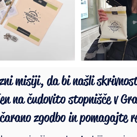
ni misiji, da bi našli skrivnost
čen na čudovito stopnišče v Gr
ačarano zgodbo in pomagajte re