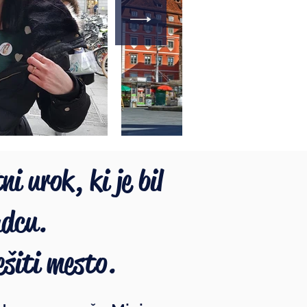
ni urok, ki je bil
adcu.
šiti mesto.