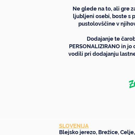
Ne glede na to, ali gre 
ljubljeni osebi, boste s
pustolovščine v njiho
Dodajanje te čarobn
PERSONALIZIRANO in jo o
vodili pri dodajanju lastn
Z
SLOVENIJA
Blejsko jerezo
,
Brežice
,
Celje