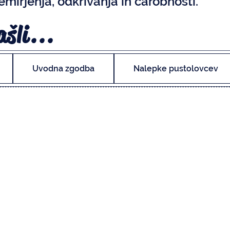
mirjenja, odkrivanja in čarobnosti.
ašli...
Uvodna zgodba
Nalepke pustolovcev