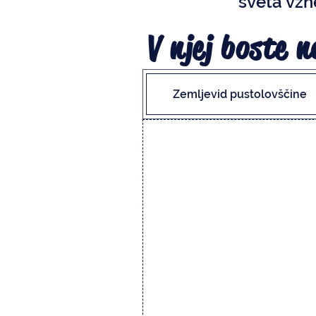
sveta vzne
V njej boste n
Zemljevid pustolovščine