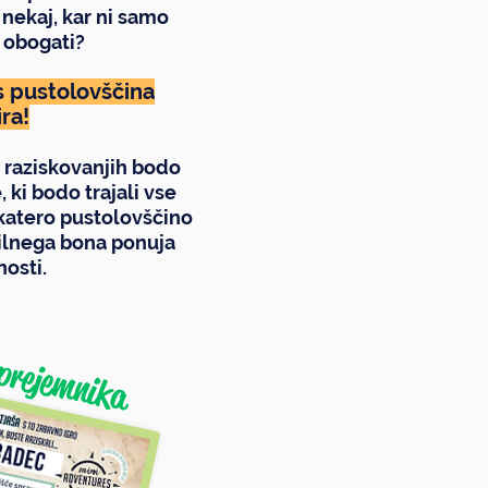
 nekaj, kar ni samo
 obogati?
s pustolovščina
ra!
 raziskovanjih bodo
 ki bodo trajali vse
, katero pustolovščino
rilnega bona ponuja
osti.
prejemnika