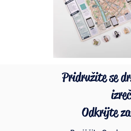
Pridružite se drz
izre
Odkrijte z