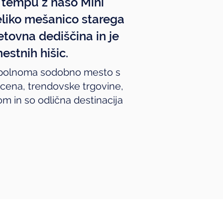
m tempu z našo Mini
eliko mešanico starega
tovna dediščina in je
mestnih hišic.
popolnoma sodobno mesto s
cena, trendovske trgovine,
om in so odlična destinacija