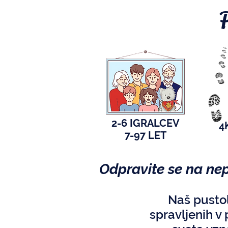
2-6 IGRALCEV
4
7-97 LET
Odpravite se na ne
Naš pustol
spravljenih v