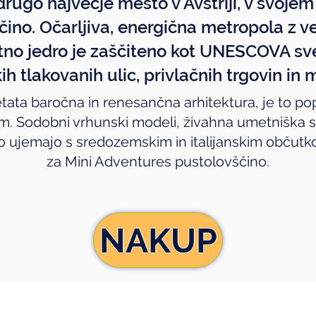
drugo največje mesto v Avstriji, v svoje
ino. Očarljiva, energična metropola z v
tno jedro je zaščiteno kot UNESCOVA sve
h tlakovanih ulic, privlačnih trgovin in 
etata baročna in renesančna arhitektura, je to 
. Sodobni vrhunski modeli, živahna umetniška s
ro ujemajo s sredozemskim in italijanskim občutk
za Mini Adventures pustolovščino.
NAKUP