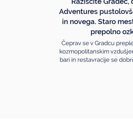
Raziščite Gradec, 
Adventures pustolovšč
in novega. Staro mes
prepolno ozki
Čeprav se v Gradcu prepl
kozmopolitanskim vzdušjem
bari in restavracije se dob