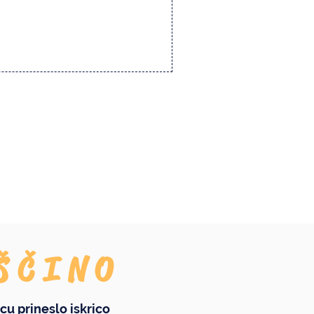
ŠČINO
cu prineslo iskrico