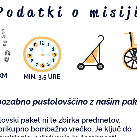
Podatki o misij
KM
MIN. 3,5 URE
pozabno pustolovščino z našim pa
ovski paket ni le zbirka predmetov,
 prikupno bombažno vrečko. Je ključ do