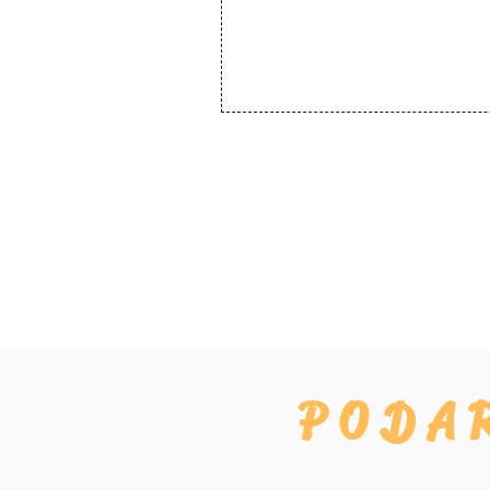
To še ni
PODA