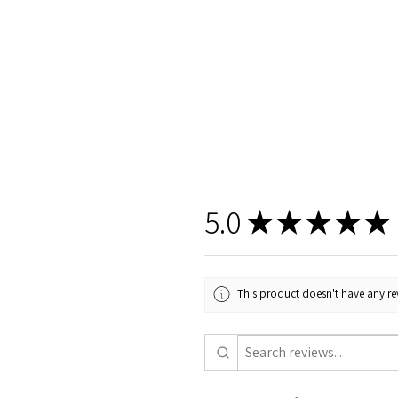
5.0
★
★
★
★
★
This product doesn't have any rev