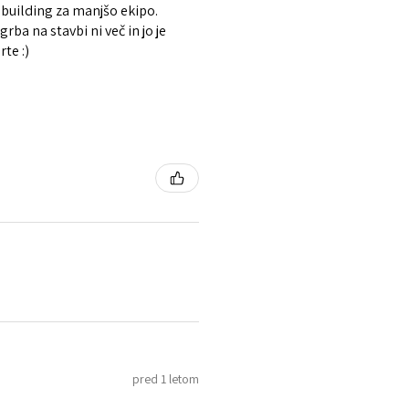
 building za manjšo ekipo.
rba na stavbi ni več in jo je
te :)
pred 1 letom