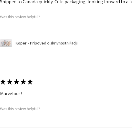
Shipped to Canada quickly. Cute packaging, looking forward to a 
Was this review helpful?
Koper - Pripoved o skrivnostni ladji
★
★
★
★
★
Marvelous!
Was this review helpful?