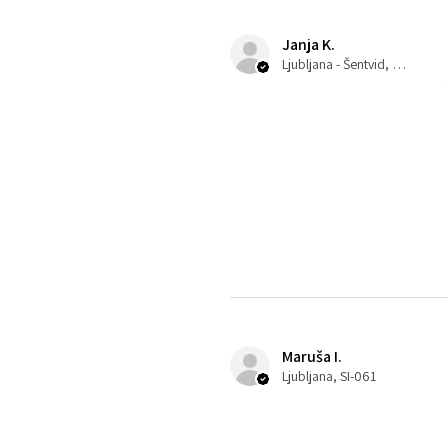
Janja K.
Ljubljana - Šentvid, 061
Maruša I.
Ljubljana, SI-061