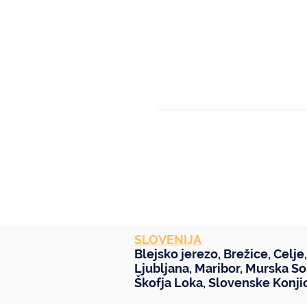
SLOVENIJA
Blejsko jerezo
,
Brežice
,
Celje
Ljubljana
,
Maribor
,
Murska So
Škofja Loka
,
Slovenske Konji