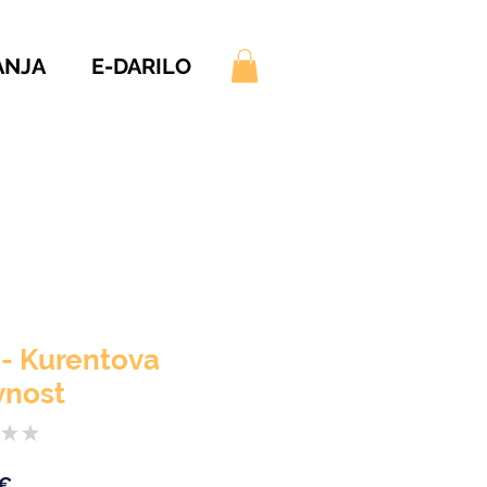
ANJA
E-DARILO
 - Kurentova
vnost
★
★
0
Price
 €