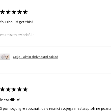
★
★
★
★
★
You should get this!
Was this review helpful?
Celje - Almin skrivnostni zaklad
★
★
★
★
★
Incredible!
S pomočjo igre spoznaš, da v resnici svojega mesta sploh ne pozna