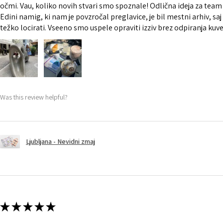
očmi. Vau, koliko novih stvari smo spoznale! Odlična ideja za team
Edini namig, ki nam je povzročal preglavice, je bil mestni arhiv, saj g
težko locirati. Vseeno smo uspele opraviti izziv brez odpiranja kuver
Was this review helpful?
Ljubljana - Nevidni zmaj
★
★
★
★
★