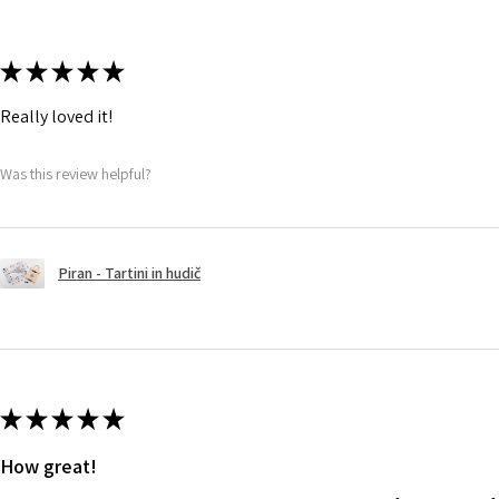
★
★
★
★
★
Really loved it!
Was this review helpful?
Piran - Tartini in hudič
★
★
★
★
★
How great!