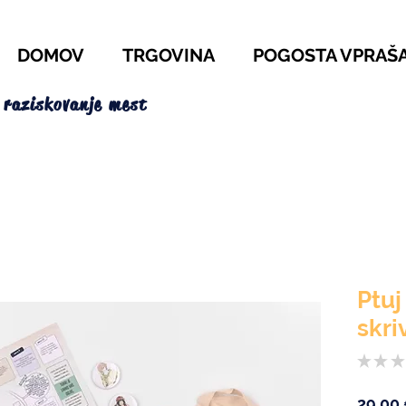
DOMOV
TRGOVINA
POGOSTA VPRAŠ
 raziskovanje mest
Ptuj
skri
★
★
★
29,00