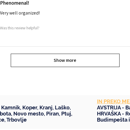
Phenomenal!
Very well organized!
Was this review helpful?
Show more
IN PREKO ME
,
Kamnik
,
Koper
,
Kranj
,
Laško
,
AVSTRIJA -
B
bota
,
Novo mesto
,
Piran
,
Ptuj
,
HRVAŠKA -
R
ce
,
Trbovlje
Budimpešta