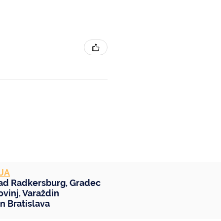
JA
ad Radkersburg
,
Gradec
ovinj
,
Varaždin
in
Bratislava