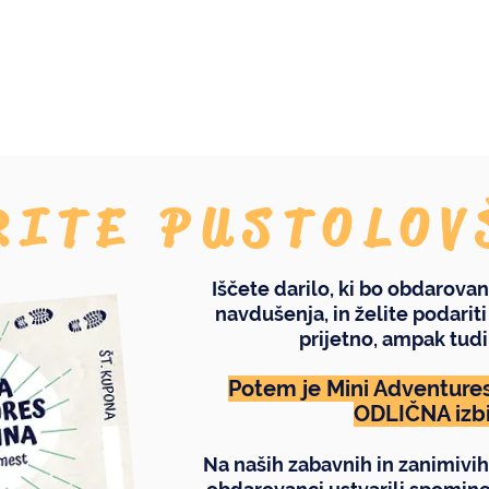
 vse...
RITE PUSTOLOV
Iščete darilo, ki bo obdarovan
navdušenja, in želite podariti
prijetno, ampak tudi
Potem je Mini Adventure
ODLIČNA izbi
Na naših zabavnih in zanimivih