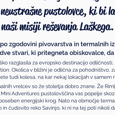
neustrašne pustolovce, ki bi 
naši misiji reševanja Laškega.
po zgodovini pivovarstva in termalnih iz
i dve stvari, ki pritegneta obiskovalce, da
ko razglasila za evropsko destinacijo odličnosti, p
ion. Okolica v bližini je odlična za pohodništvo, z
ete tudi kolesa, na kar nekaj lokacijah v samem 
malnih vrelcev so že stoletja dobro znane. Že Rim
Ta Mini Adventures pustolovščina vas popelje sko
 poseben energijski krog. Nato na območje termal
in čudovito reko Savinjo, ki ni na tej poti nikoli d