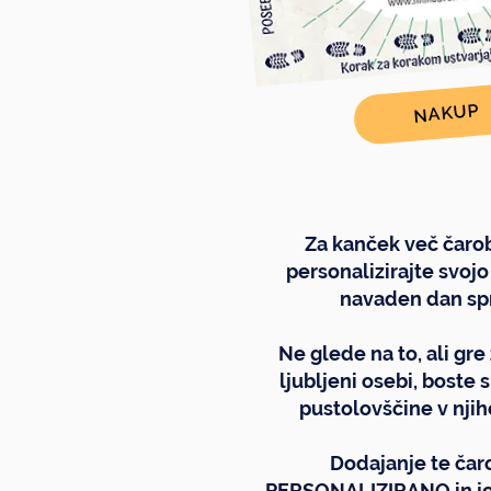
NAKUP
Za kanček več čaro
personalizirajte svoj
navaden dan sp
Ne glede na to, ali gr
ljubljeni osebi, boste
pustolovščine v njih
Dodajanje te čaro
PERSONALIZIRANO in jo 