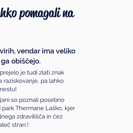
lahko pomagali na
virih, vendar ima veliko
 ga obiščejo.
rejelo je tudi zlati znak
a raziskovanje, pa lahko
mestu!
ljani so poznali posebno
zi park Thermane Laško, kjer
nega zdravilišča in čez
aleč stran.!