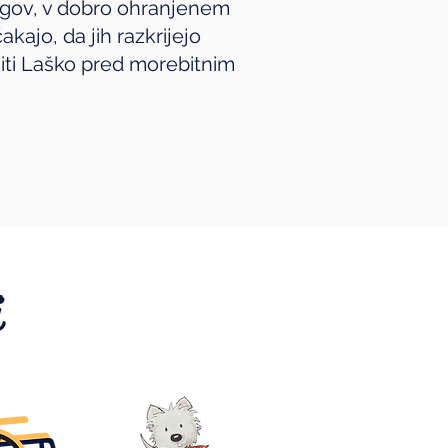
migov, v dobro ohranjenem
kajo, da jih razkrijejo
šiti Laško pred morebitnim
i