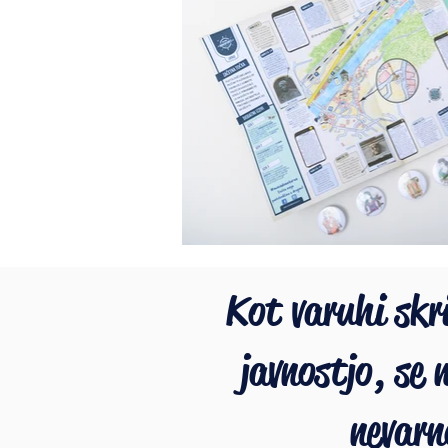
Kot varuhi skri
javnostjo, se
nevarn