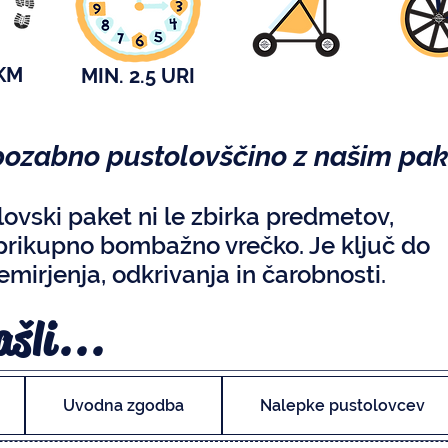
KM
MIN. 2.5 URI
pozabno pustolovščino z našim pa
ovski paket ni le zbirka predmetov,
 prikupno bombažno vrečko. Je ključ do
mirjenja, odkrivanja in čarobnosti.
ašli...
Uvodna zgodba
Nalepke pustolovcev