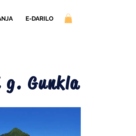
ANJA
E-DARILO
 g. Gunkla