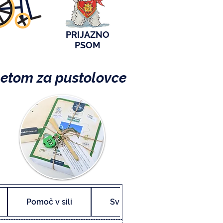
PRIJAZNO
PSOM
ketom za pustolovce
Pomoč v sili
Svinčnik
Nagrada n