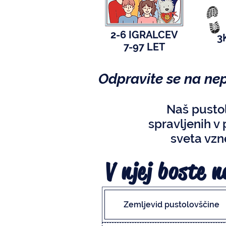
2-6 IGRALCEV
3
7-97 LET
Odpravite se na ne
Naš pustol
spravljenih v
sveta vzne
V njej boste n
Zemljevid pustolovščine