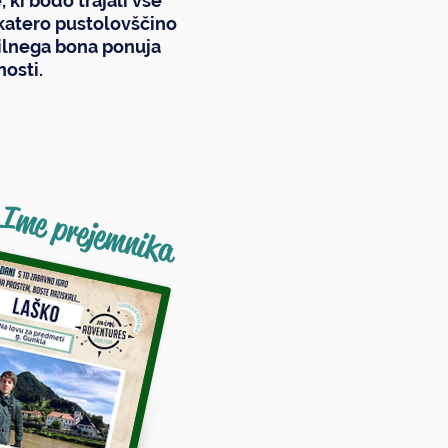
 ki bodo trajali vse
, katero pustolovščino
rilnega bona ponuja
osti.
Ime prejemnika