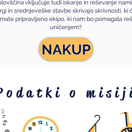
lovščina vključuje tudi iskanje in reševanje na
gi in srednjeveške stavbe skrivajo skrivnosti, ki ča
 Imate pripravljeno ekipo, ki nam bo pomagala re
uničenjem?
NAKUP
Podatki o misij