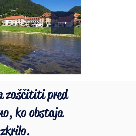
a zaščititi pred
no, ko obstaja
zkrilo.