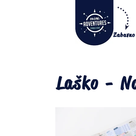
Zabavno
Laško - N