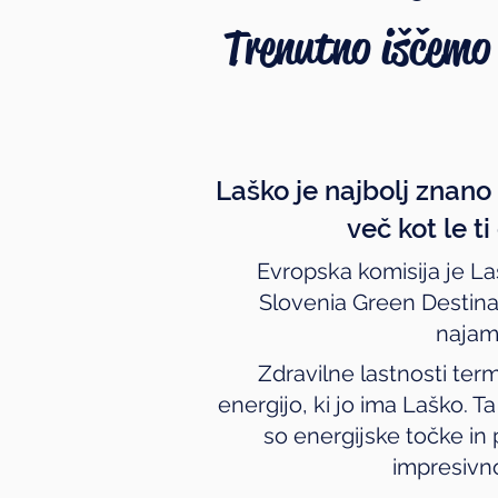
Trenutno iščemo 
Laško je najbolj znano 
več kot le t
Evropska komisija je Laš
Slovenia Green Destinat
najam
Zdravilne lastnosti ter
energijo, ki jo ima Laško. 
so energijske točke in
impresivno 