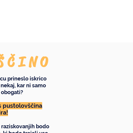
ŠČINO
cu prineslo iskrico
 nekaj, kar ni samo
 obogati?
s pustolovščina
ra!
 raziskovanjih bodo