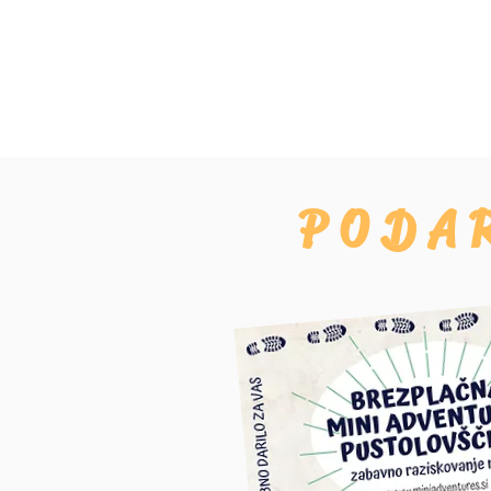
To še ni
PODA