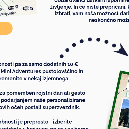
obdarovanci ustvarili spomine,
življenje. In če niste prepričani
izbrati, vam naša možnost da
neskončno možn
bnosti pa za samo dodatnih 10 €
o Mini Adventures pustolovščino in
remenite v nekaj izjemnega.
e za pomemben rojstni dan ali gesto
 s podarjanjem naše personalizirane
ovih očeh postali superzvezdnik.
bnosti je preprosto - izberite
oddajte v košarico, mi pa vas bomo