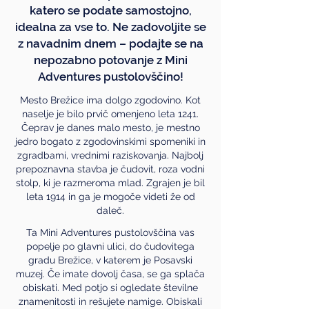
katero se podate samostojno,
idealna za vse to. Ne zadovoljite se
z navadnim dnem – podajte se na
nepozabno potovanje z Mini
Adventures pustolovščino!
Mesto Brežice ima dolgo zgodovino. Kot
naselje je bilo prvič omenjeno leta 1241.
Čeprav je danes malo mesto, je mestno
jedro bogato z zgodovinskimi spomeniki in
zgradbami, vrednimi raziskovanja. Najbolj
prepoznavna stavba je čudovit, roza vodni
stolp, ki je razmeroma mlad. Zgrajen je bil
leta 1914 in ga je mogoče videti že od
daleč.
Ta Mini Adventures pustolovščina vas
popelje po glavni ulici, do čudovitega
gradu Brežice, v katerem je Posavski
muzej. Če imate dovolj časa, se ga splača
obiskati. Med potjo si ogledate številne
znamenitosti in rešujete namige. Obiskali