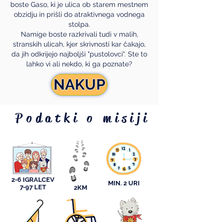
boste Gaso, ki je ulica ob starem mestnem
obzidju in prišli do atraktivnega vodnega
stolpa.
Namige boste razkrivali tudi v malih,
stranskih ulicah, kjer skrivnosti kar čakajo,
da jih odkrijejo najboljši "pustolovci". Ste to
lahko vi ali nekdo, ki ga poznate?
NAKUP
Podatki o misiji
2-6 IGRALCEV
MIN. 2 URI
7-97 LET
2KM