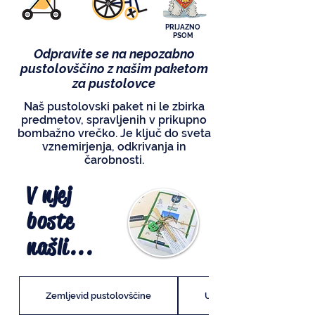
PRIJAZNO
PSOM
Odpravite se na nepozabno
pustolovščino z našim paketom
za pustolovce
Naš pustolovski paket ni le zbirka
predmetov, spravljenih v prikupno
bombažno vrečko. Je ključ do sveta
vznemirjenja, odkrivanja in
čarobnosti.
V njej
boste
našli...
Zemljevid pustolovščine
Uvodna zgodba