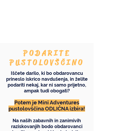
To še ni vse...
PODARITE
PUSTOLOVŠČINO
Iščete darilo, ki bo obdarovancu
prineslo iskrico navdušenja, in želite
podariti nekaj, kar ni samo prijetno,
ampak tudi obogati?
Potem je Mini Adventures
pustolovščina ODLIČNA izbira!
Na naših zabavnih in zanimivih
raziskovanjih bodo obdarovanci