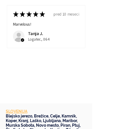
★
★
★
★
★
pred 10 meseci
Marvelous!
Tanja J.
Logatec, 064
SLOVENIJA
Blejsko jerezo
,
Brežice
,
Celje
,
Kamnik
,
Koper
,
Kranj
,
Laško
,
Ljubljana
,
Maribor
,
Murska Sobota
,
Novo mesto
,
Piran
,
Ptuj
,