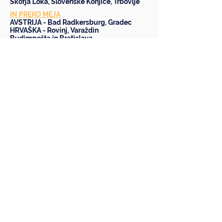
Škofja Loka
,
Slovenske Konjice
,
Trbovlje
IN PREKO MEJA
AVSTRIJA -
Bad Radkersburg
,
Gradec
HRVAŠKA -
Rovinj
,
Varaždin
Budimpešta
in
Bratislava
SLEDITE NAM NA
INFO
BREZPLAČNE VSEBINE
TEAM BUILDING
O NAS
PRODAJNA MESTA
GALERIJA
INFORMACIJE O
BLOG
KONTAKT
POŠILJKAH
SPLOŠNI POGOJI
POLITIKA ZASEBNOSTI
PIŠKOTI
VEČ INFORMACIJ