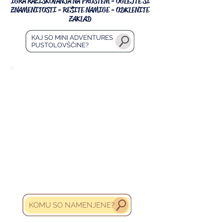
IGRA RAZISKOVANJA NA PROSTEM - OGLEJTE SI
ZNAMENITOSTI - REŠITE NAMIGE - ODKLENITE
ZAKLAD
KAJ SO MINI ADVENTURES
PUSTOLOVŠČINE?
So zabavni sprehodi, polni
pustolovščin, bistvo pa se skriva v
lovu za čarobnim predmetom.
Da jo opravite, ne potrebujete
vodiča, to storite ko imate čas in v
svojem tempu, časovne omejitve ni.
Ustavite se na kavi, sladoledu ali za
kakšen "sebek" (selfi), kadar koli to
želite.
KOMU SO NAMENJENE?