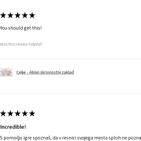
★
★
★
★
★
You should get this!
Was this review helpful?
Celje - Almin skrivnostni zaklad
★
★
★
★
★
Incredible!
S pomočjo igre spoznaš, da v resnici svojega mesta sploh ne pozna