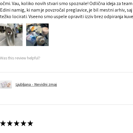
očmi. Vau, koliko novih stvari smo spoznale! Odlična ideja za team
Edini namig, ki nam je povzročal preglavice, je bil mestni arhiv, saj g
težko locirati. Vseeno smo uspele opraviti izziv brez odpiranja kuver
Was this review helpful?
Ljubljana - Nevidni zmaj
★
★
★
★
★