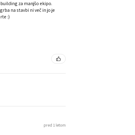
 building za manjšo ekipo.
rba na stavbi ni več in jo je
te :)
pred 1 letom