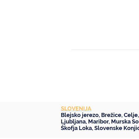
SLOVENIJA
Blejsko jerezo
,
Brežice
,
Celje
Ljubljana
,
Maribor
,
Murska So
Škofja Loka
,
Slovenske Konji