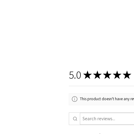
5.0
★
★
★
★
★
This product doesn't have any rev