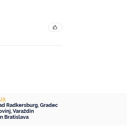
JA
ad Radkersburg
,
Gradec
ovinj
,
Varaždin
in
Bratislava