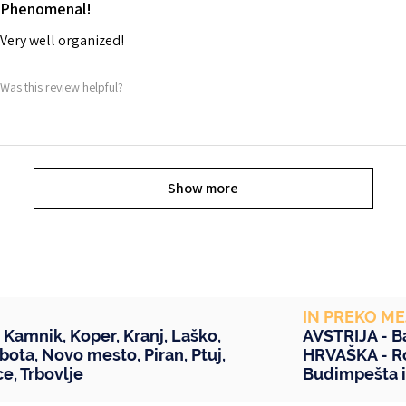
Phenomenal!
Very well organized!
Was this review helpful?
Show more
IN PREKO ME
,
Kamnik
,
Koper
,
Kranj
,
Laško
,
AVSTRIJA -
B
bota
,
Novo mesto
,
Piran
,
Ptuj
,
HRVAŠKA -
R
ce
,
Trbovlje
Budimpešta