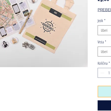
PREBE
Jezik
*
Izberi
Vrsta
*
Izberi
Količina
*