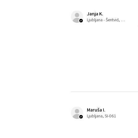
Janja K.
Ljubljana - Šentvid, 061
Maruša I.
Ljubljana, SI-061