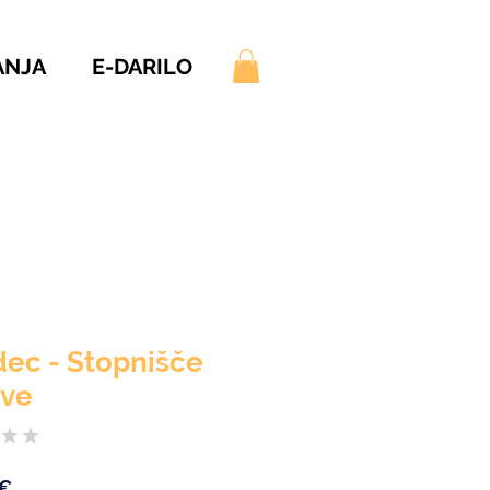
ANJA
E-DARILO
ec - Stopnišče
ave
★
★
0
Price
 €