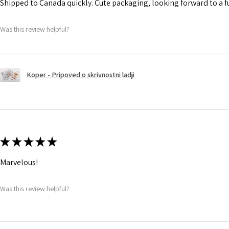
Shipped to Canada quickly. Cute packaging, looking forward to a 
Was this review helpful?
Koper - Pripoved o skrivnostni ladji
★
★
★
★
★
Marvelous!
Was this review helpful?