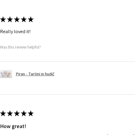
★
★
★
★
★
Really loved it!
Was this review helpful?
Piran - Tartini in hudič
★
★
★
★
★
How great!