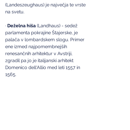
(Landeszeughaus) je največja te vrste 
na svetu.
· 
Deželna hiša
 (Landhaus) - sedež 
parlamenta pokrajine Štajerske, je 
palača v lombardskem slogu. Primer 
ene izmed najpomembnejših 
renesančnih arhitektur v Avstriji, 
zgradil pa jo je italijanski arhitekt 
Domenico dell'Allio med leti 1557 in 
1565.