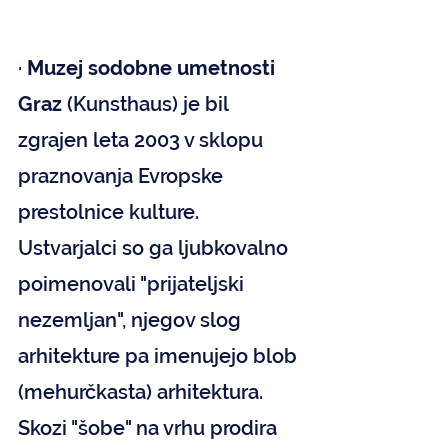
· 
Muzej sodobne umetnosti 
Graz
 (Kunsthaus) je bil 
zgrajen leta 2003 v sklopu 
praznovanja Evropske 
prestolnice kulture. 
Ustvarjalci so ga ljubkovalno 
poimenovali "prijateljski 
nezemljan", njegov slog 
arhitekture pa imenujejo blob 
(mehurčkasta) arhitektura. 
Skozi "šobe" na vrhu prodira 