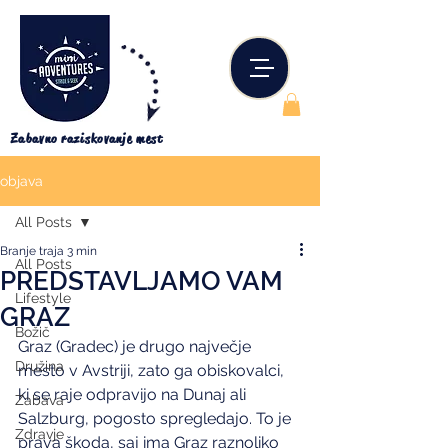
Zabavno raziskovanje mest
objava
All Posts
Branje traja 3 min
All Posts
PREDSTAVLJAMO VAM
Lifestyle
GRAZ
Božič
Graz (Gradec) je drugo največje 
Družina
mesto v Avstriji, zato ga obiskovalci, 
ki se raje odpravijo na Dunaj ali 
Zabava
Salzburg, pogosto spregledajo. To je 
Zdravje
prava škoda, saj ima Graz raznoliko 