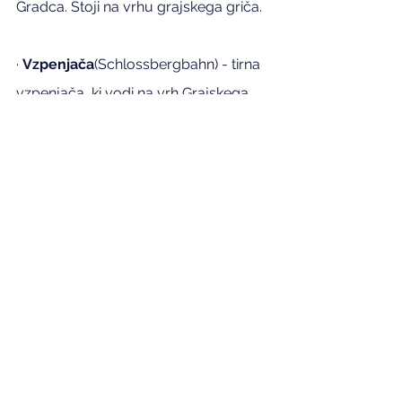
Gradca. Stoji na vrhu grajskega griča.
· 
Vzpenjača
(Schlossbergbahn) - tirna 
vzpenjača, ki vodi na vrh Grajskega 
griča.
Poleg vsega tega, ali veste, da je 
Gradec dom dveh velikih trgovskih 
verig - Ikea in Primark – ter, da se je v 
bližini Gradca rodil in odraščal Arnold 
Schwarzenegger, v Thal bei Grazu 
(2km stran)? Imajo celo muzej s 