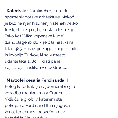
· 
Katedrala 
(Domkirche) je redek 
spomenik gotske arhitekture. Nekoč 
je bilo na njenih zunanjih stenah veliko 
fresk, danes pa jih je ostalo le nekaj. 
Tako kot "Slika kopenske kuge" 
(Landplagenbild), ki je bila naslikana 
leta 1485. Prikazuje kugo, kugo kobilic 
in invazijo Turkov, ki so v mesto 
udarile leta 1480. Hkrati pa je 
najstarejši naslikan videz Gradca.
· 
Mavzolej cesarja Ferdinanda II
. 
Poleg katedrale je najpomembnejša 
zgradba manierizma v Gradcu. 
Vključuje grob, v katerem sta 
pokopana Ferdinand II. in njegova 
žena, ter cerkev, posvečeno sv. 