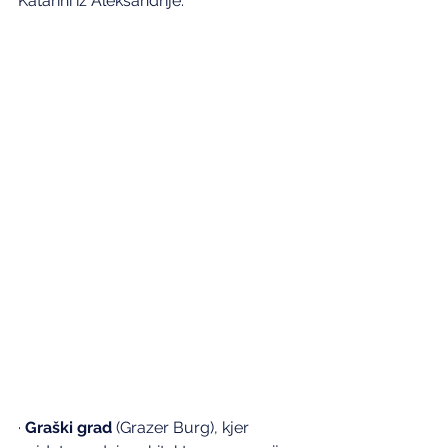
Katarini iz Aleksandrije.
· 
Graški grad
 (Grazer Burg), kjer 