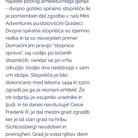
najdete podvig arhitekturnega genija 
- dvojno gotsko spiralno stopnišče (ki 
je pomemben del zgodbe v naši Mini 
Adventures pustolovščini Gradec). 
Dvojna spiralna stopnišča so izjemno 
redka in ta so neverjeten primer. 
Domačini jim pravijo "stopnice 
sprave", saj vodijo po ločenih 
stopniščih, vendar se pri vrhu 
združijo. Vodijo dve nadstropji v sam 
vrh stolpa. Stopnišče je bilo 
dokončano med letoma 1494 in 1500, 
zgradil pa ga je neznani arhitekt. Že 
ob odprtju je osupnilo uradnike in 
ljudi, in še danes navdušuje! Cesar 
Frederik III. je dal mestni grad zgraditi, 
ker je bil stari grad na hribu 
(Schlossberg) neudoben in 
premajhen. Grad je ostal njihov dom 