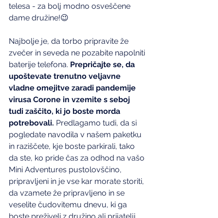
telesa - za bolj modno osveščene 
dame družine!😉
Najbolje je, da torbo pripravite že 
zvečer in seveda ne pozabite napolniti 
baterije telefona. 
Prepričajte se, da 
upoštevate trenutno veljavne 
vladne omejitve zaradi pandemije 
virusa Corone in vzemite s seboj 
tudi zaščito, ki jo boste morda 
potrebovali. 
Predlagamo tudi, da si 
pogledate navodila v našem paketku 
in raziščete, kje boste parkirali, tako 
da ste, ko pride čas za odhod na vašo 
Mini Adventures pustolovščino, 
pripravljeni in je vse kar morate storiti, 
da vzamete že pripravljeno in se 
veselite čudovitemu dnevu, ki ga 
boste preživeli z družino ali prijatelji.