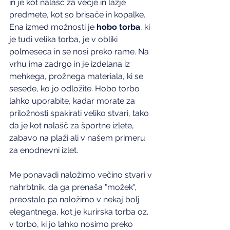
in je kot nalašč za večje in lažje 
predmete, kot so brisače in kopalke.
Ena izmed možnosti je 
hobo torba
, ki 
je tudi velika torba, je v obliki 
polmeseca in se nosi preko rame. Na 
vrhu ima zadrgo in je izdelana iz 
mehkega, prožnega materiala, ki se 
sesede, ko jo odložite. Hobo torbo 
lahko uporabite, kadar morate za 
priložnosti spakirati veliko stvari, tako 
da je kot nalašč za športne izlete, 
zabavo na plaži ali v našem primeru 
za enodnevni izlet.
Me ponavadi naložimo večino stvari v 
nahrbtnik, da ga prenaša "možek", 
preostalo pa naložimo v nekaj bolj 
elegantnega, kot je kurirska torba oz. 
v torbo, ki jo lahko nosimo preko 