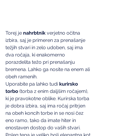
Torej je 
nahrbtnik 
verjetno očitna 
izbira, saj je primeren za prenašanje 
težjih stvari in zelo udoben, saj ima 
dva ročaja, ki enakomerno 
porazdelita težo pri prenašanju 
bremena. Lahko ga nosite na enem ali 
obeh ramenih. 
Uporabite pa lahko tudi 
kurirsko 
torbo
 (torba z enim daljšim ročajem), 
ki je pravokotne oblike. Kurirska torba 
je dobra izbira, saj ima ročaj pritrjen 
na obeh koncih torbe in se nosi čez 
eno ramo, tako da imate hiter in 
enostaven dostop do vaših stvari. 
Poleg tega je veliko bolj elegantna kot 