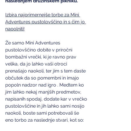
naslednjem družinskem pikniku.
Izbira najprimernejše torbe za Mini 
Adventures pustolovščino in s čim jo 
napolniti!
Že samo Mini Adventures 
pustolovščino dobite v priročni 
bombažni vrečki, ki je ravno prav 
velika, da jo lahko vaši otroci 
prenašajo naokoli, ter jim s tem daste 
občutek da so pomembni in imajo 
popoln nadzor nad igro . Medtem ko 
jim lahko nekaj manjših predmetov, 
napisanih spodaj, dodate kar v vrečko 
pustolovščine in jih lahko sami nosijo 
naokoli, boste sami potrebovali še 
eno torbo za naslednje stvari, kot so: