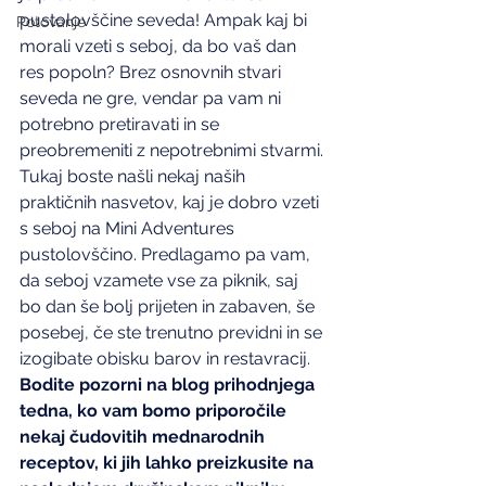
pustolovščine seveda! Ampak kaj bi 
Potovanje
morali vzeti s seboj, da bo vaš dan 
res popoln? Brez osnovnih stvari 
seveda ne gre, vendar pa vam ni 
potrebno pretiravati in se 
preobremeniti z nepotrebnimi stvarmi. 
Tukaj boste našli nekaj naših 
praktičnih nasvetov, kaj je dobro vzeti 
s seboj na Mini Adventures 
pustolovščino. Predlagamo pa vam, 
da seboj vzamete vse za piknik, saj 
bo dan še bolj prijeten in zabaven, še 
posebej, če ste trenutno previdni in se 
izogibate obisku barov in restavracij. 
Bodite pozorni na blog prihodnjega 
tedna, ko vam bomo priporočile 
nekaj čudovitih mednarodnih 
receptov, ki jih lahko preizkusite na 