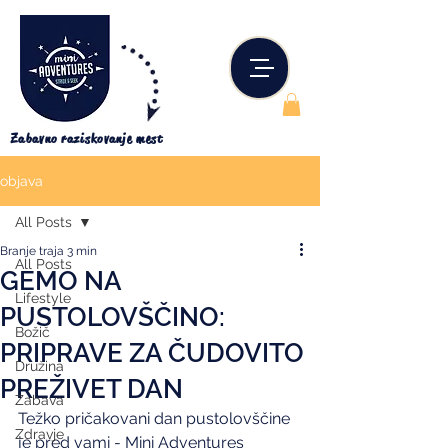
Zabavno raziskovanje mest
objava
All Posts
Branje traja 3 min
All Posts
GEMO NA
Lifestyle
PUSTOLOVŠČINO:
Božič
PRIPRAVE ZA ČUDOVITO
Družina
PREŽIVET DAN
Zabava
Težko pričakovani dan pustolovščine 
Zdravje
je pred vami - Mini Adventures 